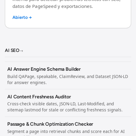
Técnico SEO
datos de PageSpeed ​​y exportaciones.
Crawling, indexing, redirecciones, sitemap y comprobaciones
Abierto →
técnicas de SEO.
AI SEO
AI SEO comprobaciones de visibilidad y legibilidad mecánica.
AI SEO
Extensión Chrome
→
Inspeccione los problemas de SEO en la página directamente en
Chrome.
AI Answer Engine Schema Builder
Build QAPage, speakable, ClaimReview, and Dataset JSON-LD
Alternativas de herramientas
for answer engines.
Explore las páginas de comparación de herramientas populares
SEO against.
AI Content Freshness Auditor
Blog
Cross-check visible dates, JSON-LD, Last-Modified, and
Escrito desde PageChecks sobre visibilidad técnica SEO, AI y
sitemap lastmod for stale or conflicting freshness signals.
sistemas de publicación.
Passage & Chunk Optimization Checker
Segment a page into retrieval chunks and score each for AI