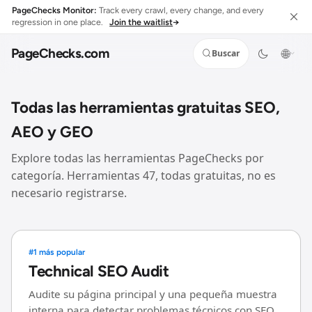
PageChecks Monitor:
Track every crawl, every change, and every
regression in one place.
Join the waitlist
→
PageChecks
.com
🌐
Buscar
Todas las herramientas gratuitas SEO,
AEO y GEO
Explore todas las herramientas PageChecks por
Inicio
categoría. Herramientas 47, todas gratuitas, no es
Descripción general de PageChecks y herramientas gratuitas
destacadas de SEO.
necesario registrarse.
Todas las herramientas
Explore todas las herramientas en una vista de directorio.
#1 más popular
En la página SEO
Technical SEO Audit
Meta tags, fragmentos, esquema y comprobaciones de SEO en la
Audite su página principal y una pequeña muestra
página.
interna para detectar problemas técnicos con SEO,