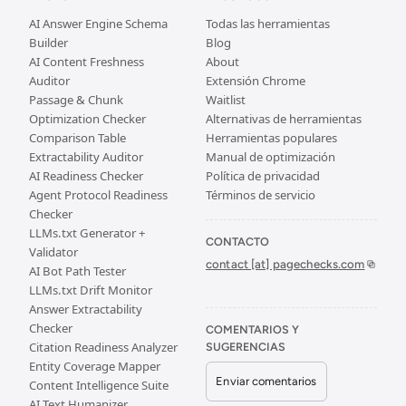
AI Answer Engine Schema
Todas las herramientas
Builder
Blog
AI Content Freshness
About
Auditor
Extensión Chrome
Passage & Chunk
Waitlist
Optimization Checker
Alternativas de herramientas
Comparison Table
Herramientas populares
Extractability Auditor
Manual de optimización
AI Readiness Checker
Política de privacidad
Agent Protocol Readiness
Términos de servicio
Checker
LLMs.txt Generator +
CONTACTO
Validator
contact [at] pagechecks.com
AI Bot Path Tester
LLMs.txt Drift Monitor
Answer Extractability
Checker
COMENTARIOS Y
Citation Readiness Analyzer
SUGERENCIAS
Entity Coverage Mapper
Enviar comentarios
Content Intelligence Suite
AI Text Humanizer